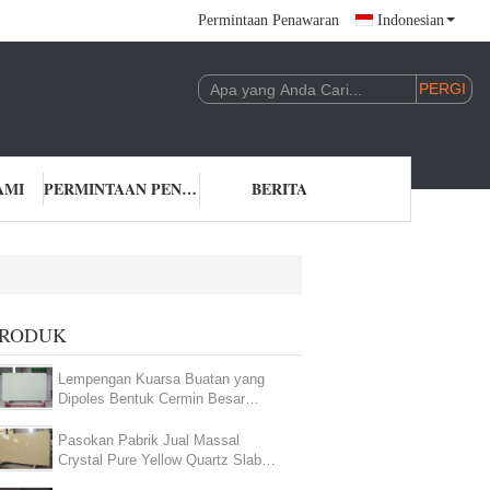
Permintaan Penawaran
Indonesian
AMI
PERMINTAAN PENAWARAN
BERITA
PRODUK
Lempengan Kuarsa Buatan yang
Dipoles Bentuk Cermin Besar
Lempengan Warna Hijau untuk meja
dapur
Pasokan Pabrik Jual Massal
Crystal Pure Yellow Quartz Slab
untuk Proyek Batu