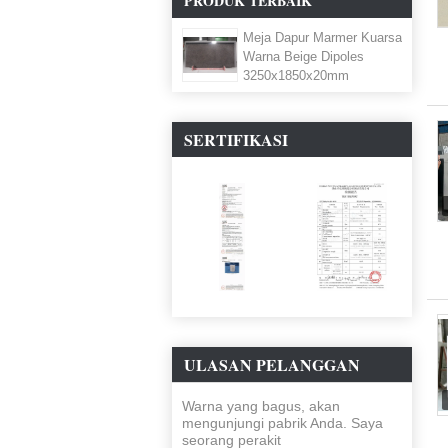
PRODUK TERBAIK
Meja Dapur Marmer Kuarsa
Warna Beige Dipoles
3250x1850x20mm
SERTIFIKASI
ULASAN PELANGGAN
Warna yang bagus, akan
mengunjungi pabrik Anda. Saya
seorang perakit