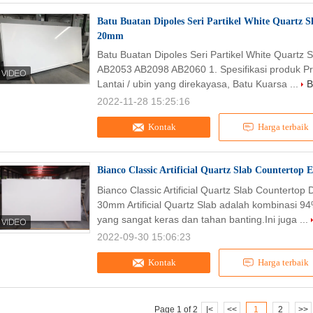
Batu Buatan Dipoles Seri Partikel White Quartz S
20mm
Batu Buatan Dipoles Seri Partikel White Quartz 
AB2053 AB2098 AB2060 1. Spesifikasi produk P
Lantai / ubin yang direkayasa, Batu Kuarsa ...
B
2022-11-28 15:25:16
Kontak
Harga terbaik
Bianco Classic Artificial Quartz Slab Countert
Bianco Classic Artificial Quartz Slab Counte
30mm Artificial Quartz Slab adalah kombinasi 9
yang sangat keras dan tahan banting.Ini juga ...
2022-09-30 15:06:23
Kontak
Harga terbaik
Page 1 of 2
|<
<<
1
2
>>