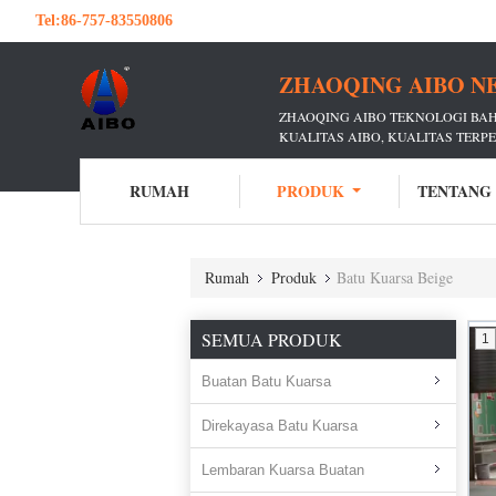
Tel:
86-757-83550806
ZHAOQING AIBO N
ZHAOQING AIBO TEKNOLOGI BAH
KUALITAS AIBO, KUALITAS TERP
RUMAH
PRODUK
TENTANG
Rumah
Produk
Batu Kuarsa Beige
SEMUA PRODUK
1
Buatan Batu Kuarsa
Direkayasa Batu Kuarsa
Lembaran Kuarsa Buatan