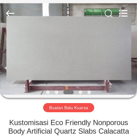
AIBO
New
Material
Technology
CO.,Ltd.
All
Rights
Reserved.
RUMAH
PRODUK
TENTANG
KAMI
TUR
PABRIK
Buatan Batu Kuarsa
Kustomisasi Eco Friendly Nonporous
KONTROL
Body Artificial Quartz Slabs Calacatta