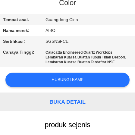
KUALITAS
Color
HUBUNGI
Tempat asal:
Guangdong Cina
KAMI
Nama merek:
AIBO
Sertifikasi:
SGSNSFCE
BERITA
Cahaya Tinggi:
,
Calacatta Engineered Quartz Worktops
,
Lembaran Kuarsa Buatan Tubuh Tidak Berpori
Lembaran Kuarsa Buatan Terdaftar NSF
PERMINTAAN
PENAWARAN
HUBUNGI KAMI!
SITEMAP
BUKA DETAIL
PRIVACY
produk sejenis
POLICY