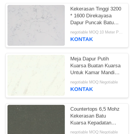
Kekerasan Tinggi 3200
* 1600 Direkayasa
Dapur Puncak Batu
Kuarsa Tahan Dampak
negotiable MOQ:10 Meter Persegi
KONTAK
Meja Dapur Putih
Kuarsa Buatan Kuarsa
Untuk Kamar Mandi
Vanitytop
negotiable MOQ:Negotiable
KONTAK
Countertops 6,5 Mohz
Kekerasan Batu
Kuarsa Kepadatan
Tinggi
negotiable MOQ:Negotiable